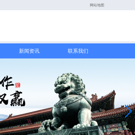
网站地图
新闻资讯
联系我们