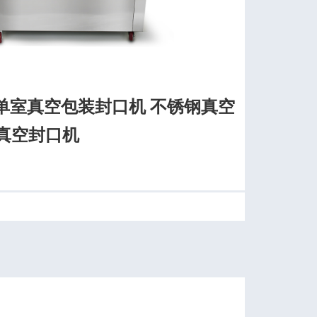
2S单室真空包装封口机 不锈钢真空
效真空封口机