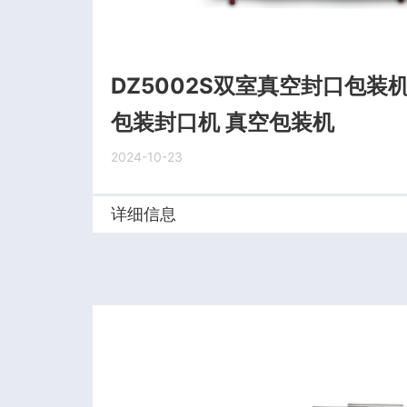
DZ5002S双室真空封口包装
包装封口机 真空包装机
2024-10-23
详细信息