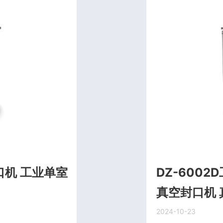
机 工业单室
DZ-600
真空封口机
2024-10-23