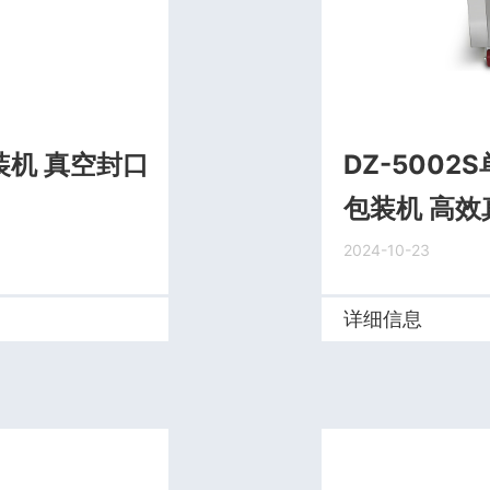
机 真空封口
DZ-500
包装机 高
2024-10-23
详细信息