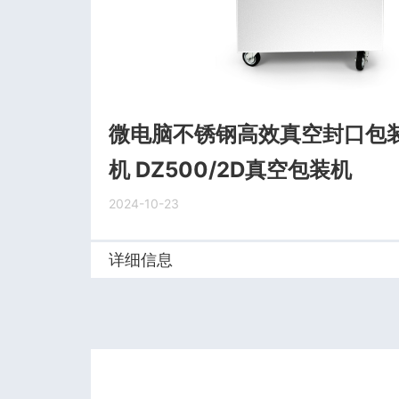
微电脑不锈钢高效真空封口包装
机 DZ500/2D真空包装机
2024-10-23
详细信息