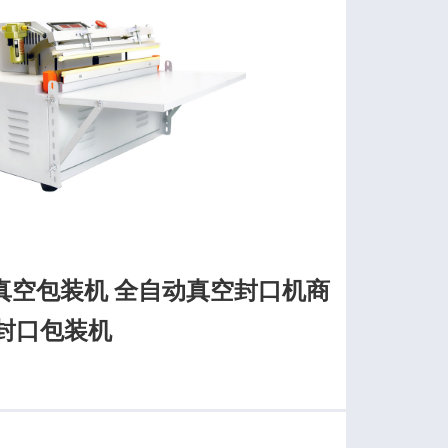
真空包装机 全自动真空封口机商
空封口包装机