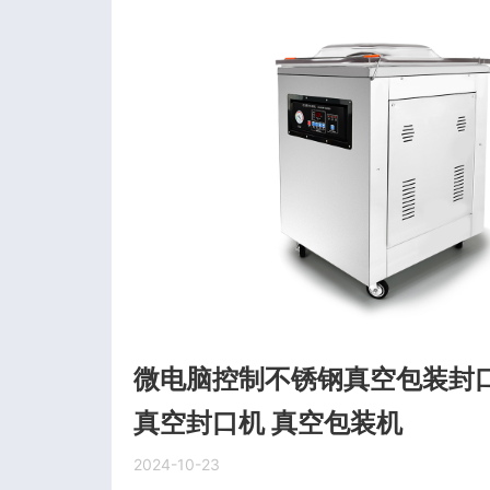
微电脑控制不锈钢真空包装封口
真空封口机 真空包装机
2024-10-23