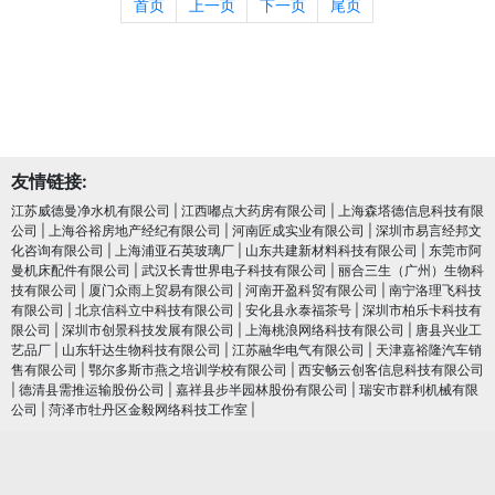
首页
上一页
下一页
尾页
友情链接:
江苏威德曼净水机有限公司
|
江西嘟点大药房有限公司
|
上海森塔德信息科技有限
公司
|
上海谷裕房地产经纪有限公司
|
河南匠成实业有限公司
|
深圳市易言经邦文
化咨询有限公司
|
上海浦亚石英玻璃厂
|
山东共建新材料科技有限公司
|
东莞市阿
曼机床配件有限公司
|
武汉长青世界电子科技有限公司
|
丽合三生（广州）生物科
技有限公司
|
厦门众雨上贸易有限公司
|
河南开盈科贸有限公司
|
南宁洛理飞科技
有限公司
|
北京信科立中科技有限公司
|
安化县永泰福茶号
|
深圳市柏乐卡科技有
限公司
|
深圳市创景科技发展有限公司
|
上海桃浪网络科技有限公司
|
唐县兴业工
艺品厂
|
山东轩达生物科技有限公司
|
江苏融华电气有限公司
|
天津嘉裕隆汽车销
售有限公司
|
鄂尔多斯市燕之培训学校有限公司
|
西安畅云创客信息科技有限公司
|
德清县需推运输股份公司
|
嘉祥县步半园林股份有限公司
|
瑞安市群利机械有限
公司
|
菏泽市牡丹区金毅网络科技工作室
|