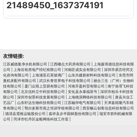
21489450_1637374191
友情链接:
江苏威德曼净水机有限公司
|
江西嘟点大药房有限公司
|
上海森塔德信息科技有限
公司
|
上海谷裕房地产经纪有限公司
|
河南匠成实业有限公司
|
深圳市易言经邦文
化咨询有限公司
|
上海浦亚石英玻璃厂
|
山东共建新材料科技有限公司
|
东莞市阿
曼机床配件有限公司
|
武汉长青世界电子科技有限公司
|
丽合三生（广州）生物科
技有限公司
|
厦门众雨上贸易有限公司
|
河南开盈科贸有限公司
|
南宁洛理飞科技
有限公司
|
北京信科立中科技有限公司
|
安化县永泰福茶号
|
深圳市柏乐卡科技有
限公司
|
深圳市创景科技发展有限公司
|
上海桃浪网络科技有限公司
|
唐县兴业工
艺品厂
|
山东轩达生物科技有限公司
|
江苏融华电气有限公司
|
天津嘉裕隆汽车销
售有限公司
|
鄂尔多斯市燕之培训学校有限公司
|
西安畅云创客信息科技有限公司
|
德清县需推运输股份公司
|
嘉祥县步半园林股份有限公司
|
瑞安市群利机械有限
公司
|
菏泽市牡丹区金毅网络科技工作室
|